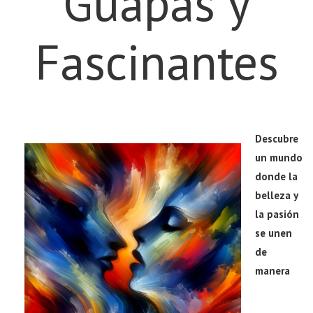
Guapas y
Fascinantes
Descubre
un mundo
donde la
belleza y
la pasión
se unen
de
manera